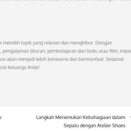
uk memilih topik yang relevan dan menghibur. Dengan
, pengalaman liburan, pembelajaran dari buku atau film, impi
skusi akan menjadi lebih berwarna dan bermanfaat. Selamat
kusi keluarga Anda!
u
Langkah Menemukan Kebahagiaan dalam
Sepatu dengan Atelier Shoes