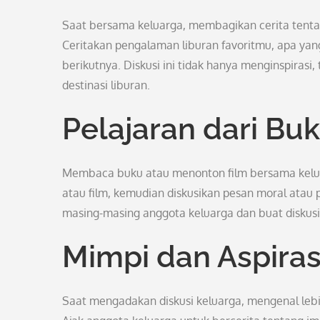
Saat bersama keluarga, membagikan cerita tentan
Ceritakan pengalaman liburan favoritmu, apa yan
berikutnya. Diskusi ini tidak hanya menginspiras
destinasi liburan.
Pelajaran dari Bu
Membaca buku atau menonton film bersama kelua
atau film, kemudian diskusikan pesan moral atau p
masing-masing anggota keluarga dan buat diskusi
Mimpi dan Aspiras
Saat mengadakan diskusi keluarga, mengenal lebi