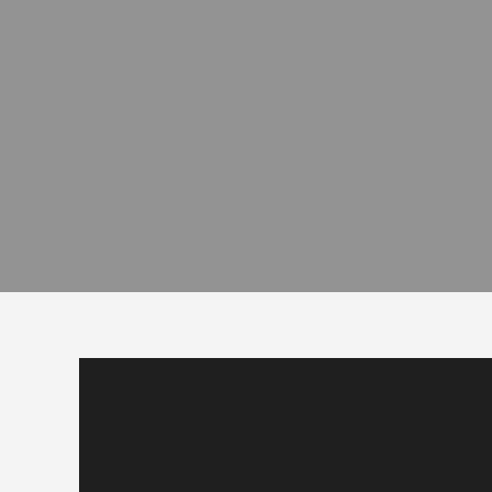
Skip
to
content