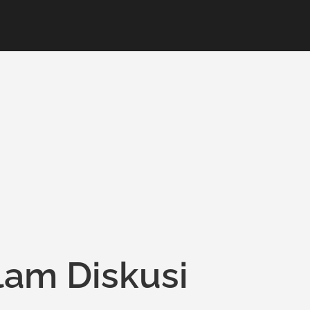
am Diskusi