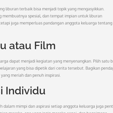
g liburan terbaik bisa menjadi topik yang mengasyikkan.
g membuatnya spesial, dan tempat impian untuk liburan
i, tetapi juga memperluas pandangan anggota keluarga tentang
ku atau Film
rga dapat menjadi kegiatan yang menyenangkan. Pilih satu 
elajaran yang bisa dipetik dari cerita tersebut. Bagikan pend
 yang meriah dan penuh inspirasi.
i Individu
h dalam mimpi dan aspirasi setiap anggota keluarga juga pent