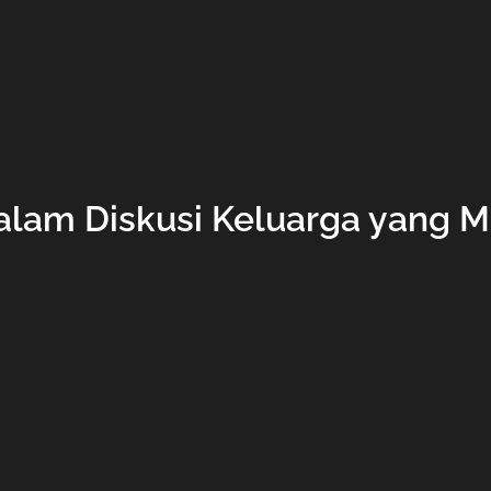
alam Diskusi Keluarga yang 