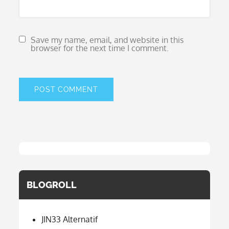
Save my name, email, and website in this
browser for the next time I comment.
BLOGROLL
JIN33 Alternatif