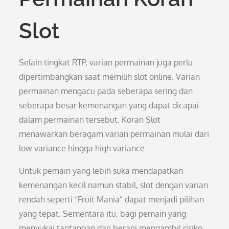
Slot
Selain tingkat RTP, varian permainan juga perlu
dipertimbangkan saat memilih slot online. Varian
permainan mengacu pada seberapa sering dan
seberapa besar kemenangan yang dapat dicapai
dalam permainan tersebut. Koran Slot
menawarkan beragam varian permainan mulai dari
low variance hingga high variance.
Untuk pemain yang lebih suka mendapatkan
kemenangan kecil namun stabil, slot dengan varian
rendah seperti “Fruit Mania” dapat menjadi pilihan
yang tepat. Sementara itu, bagi pemain yang
menyukai tantangan dan berani mengambil risiko,