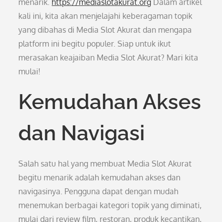
menarik.
https://mediaslotakurat.org
Dalam artikel
kali ini, kita akan menjelajahi keberagaman topik
yang dibahas di Media Slot Akurat dan mengapa
platform ini begitu populer. Siap untuk ikut
merasakan keajaiban Media Slot Akurat? Mari kita
mulai!
Kemudahan Akses
dan Navigasi
Salah satu hal yang membuat Media Slot Akurat
begitu menarik adalah kemudahan akses dan
navigasinya. Pengguna dapat dengan mudah
menemukan berbagai kategori topik yang diminati,
mulai dari review film, restoran, produk kecantikan,