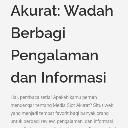
Akurat: Wadah
Berbagi
Pengalaman
dan Informasi
Hai, pembaca setia! Apakah kamu pernah
mendengar tentang Media Slot Akurat? Situs web
yang menjadi tempat favorit bagi banyak orang
untuk berbagi review, pengalaman, dan informasi