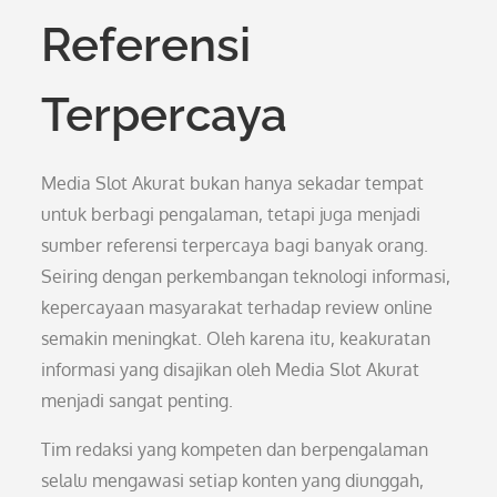
Referensi
Terpercaya
Media Slot Akurat bukan hanya sekadar tempat
untuk berbagi pengalaman, tetapi juga menjadi
sumber referensi terpercaya bagi banyak orang.
Seiring dengan perkembangan teknologi informasi,
kepercayaan masyarakat terhadap review online
semakin meningkat. Oleh karena itu, keakuratan
informasi yang disajikan oleh Media Slot Akurat
menjadi sangat penting.
Tim redaksi yang kompeten dan berpengalaman
selalu mengawasi setiap konten yang diunggah,