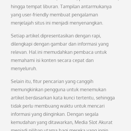
hingga tempat liburan. Tampilan antarmukanya
yang user-friendly membuat pengalaman
menjelajah situs ini menjadi menyenangkan.
Setiap artikel dipresentasikan dengan rapi,
dilengkapi dengan gambar dan informasi yang
relevan. Hal ini memudahkan pembaca untuk
memahami isi konten secara cepat dan
menyeluruh.
Selain itu, fitur pencarian yang canggih
memungkinkan pengguna untuk menemukan
artikel berdasarkan kata kunci tertentu, sehingga
tidak perlu membuang waktu untuk mencari
informasi yang diinginkan. Dengan segala
kemudahan yang ditawarkan, Media Slot Akurat
menjadi pilihan utama bagi mereka yang ingin