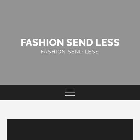
Skip
to
content
FASHION SEND LESS
FASHION SEND LESS