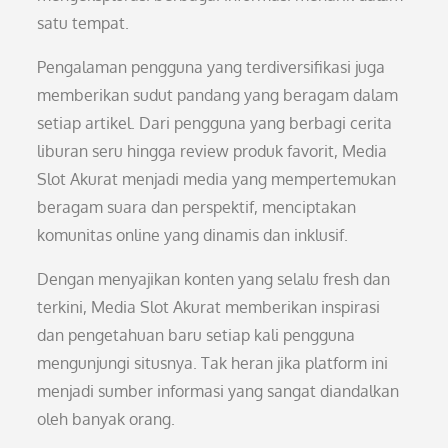
satu tempat.
Pengalaman pengguna yang terdiversifikasi juga
memberikan sudut pandang yang beragam dalam
setiap artikel. Dari pengguna yang berbagi cerita
liburan seru hingga review produk favorit, Media
Slot Akurat menjadi media yang mempertemukan
beragam suara dan perspektif, menciptakan
komunitas online yang dinamis dan inklusif.
Dengan menyajikan konten yang selalu fresh dan
terkini, Media Slot Akurat memberikan inspirasi
dan pengetahuan baru setiap kali pengguna
mengunjungi situsnya. Tak heran jika platform ini
menjadi sumber informasi yang sangat diandalkan
oleh banyak orang.