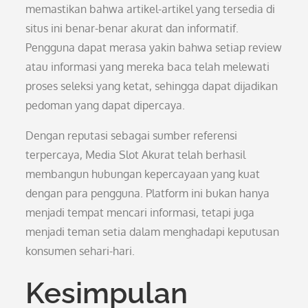
memastikan bahwa artikel-artikel yang tersedia di
situs ini benar-benar akurat dan informatif.
Pengguna dapat merasa yakin bahwa setiap review
atau informasi yang mereka baca telah melewati
proses seleksi yang ketat, sehingga dapat dijadikan
pedoman yang dapat dipercaya.
Dengan reputasi sebagai sumber referensi
terpercaya, Media Slot Akurat telah berhasil
membangun hubungan kepercayaan yang kuat
dengan para pengguna. Platform ini bukan hanya
menjadi tempat mencari informasi, tetapi juga
menjadi teman setia dalam menghadapi keputusan
konsumen sehari-hari.
Kesimpulan