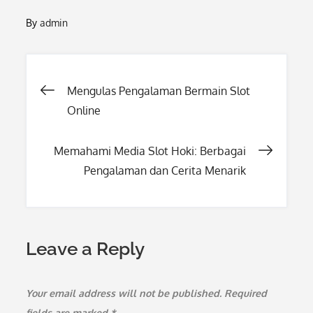
By
admin
Post
Mengulas Pengalaman Bermain Slot
Online
navigation
Memahami Media Slot Hoki: Berbagai
Pengalaman dan Cerita Menarik
Leave a Reply
Your email address will not be published.
Required
fields are marked
*