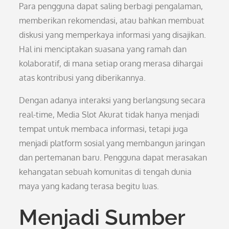
Para pengguna dapat saling berbagi pengalaman,
memberikan rekomendasi, atau bahkan membuat
diskusi yang memperkaya informasi yang disajikan.
Hal ini menciptakan suasana yang ramah dan
kolaboratif, di mana setiap orang merasa dihargai
atas kontribusi yang diberikannya.
Dengan adanya interaksi yang berlangsung secara
real-time, Media Slot Akurat tidak hanya menjadi
tempat untuk membaca informasi, tetapi juga
menjadi platform sosial yang membangun jaringan
dan pertemanan baru. Pengguna dapat merasakan
kehangatan sebuah komunitas di tengah dunia
maya yang kadang terasa begitu luas.
Menjadi Sumber