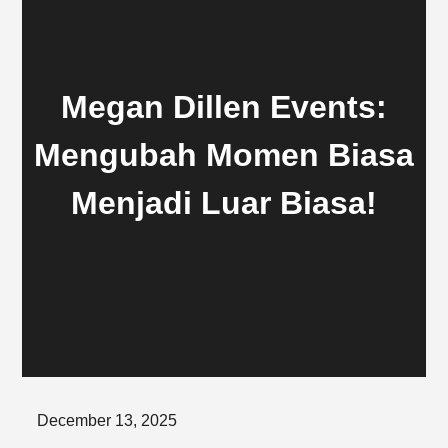
Megan Dillen Events:
Mengubah Momen Biasa
Menjadi Luar Biasa!
Posted
December 13, 2025
on