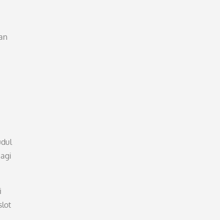
an
udul
agi
i
slot