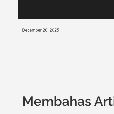
Posted
December 20, 2025
on
Membahas Artik