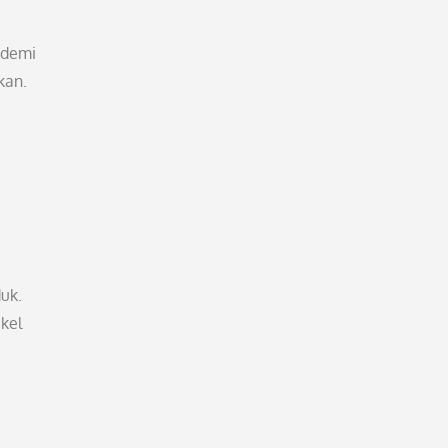
, demi
kan.
uk.
kel