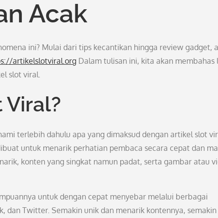
an Acak
enomena ini? Mulai dari tips kecantikan hingga review gadget, a
s://artikelslotviral.org
Dalam tulisan ini, kita akan membahas 
 slot viral.
 Viral?
mi terlebih dahulu apa yang dimaksud dengan artikel slot vir
ja dibuat untuk menarik perhatian pembaca secara cepat dan mas
menarik, konten yang singkat namun padat, serta gambar atau v
kemampuannya untuk dengan cepat menyebar melalui berbagai
ok, dan Twitter. Semakin unik dan menarik kontennya, semakin