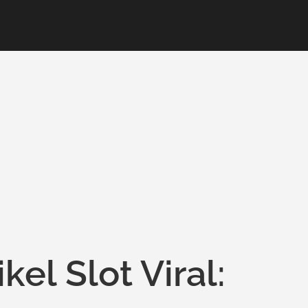
el Slot Viral: