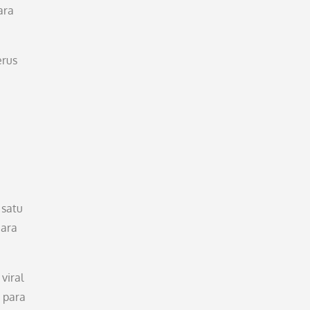
ara
erus
 satu
cara
viral
 para