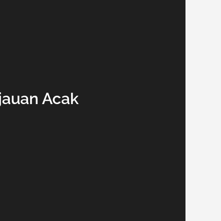
njauan Acak