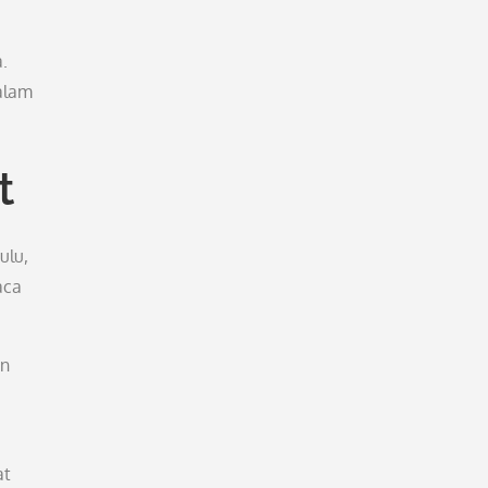
.
alam
t
ulu,
aca
an
at