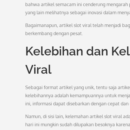
bahwa artikel semacam ini cenderung mengarah p
yang lain melihatnya sebagai inovasi dalam menya
Bagaimanapun, artikel slot viral telah menjadi bag
berkembang dengan pesat.
Kelebihan dan Kel
Viral
Sebagai format artikel yang unik, tentu saja artike
kelebihannya adalah kemampuannya untuk menjan
ini, informasi dapat disebarkan dengan cepat dan e
Namun, di sisi lain, kelemahan artikel slot viral 
hari ini mungkin sudah dilupakan besoknya karen