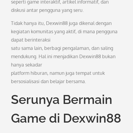
seperti game interaktif, artikel informatif, dan
diskusi antar pengguna yang seru.
Tidak hanya itu, Dexwin88 juga dikenal dengan
kegiatan komunitas yang aktif, di mana pengguna
dapat berinteraksi
satu sama lain, berbagi pengalaman, dan saling
mendukung. Hal ini menjadikan Dexwin88 bukan
hanya sekadar
platform hiburan, namun juga tempat untuk
bersosialisasi dan belajar bersama.
Serunya Bermain
Game di Dexwin88