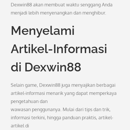
Dexwin88 akan membuat waktu senggang Anda
menjadi lebih menyenangkan dan menghibur.
Menyelami
Artikel-Informasi
di Dexwin88
Selain game, Dexwin88 juga menyajikan berbagai
artikel-informasi menarik yang dapat memperkaya
pengetahuan dan
wawasan penggunanya. Mulai dari tips dan trik,
informasi terkini, hingga panduan praktis, artikel-
artikel di