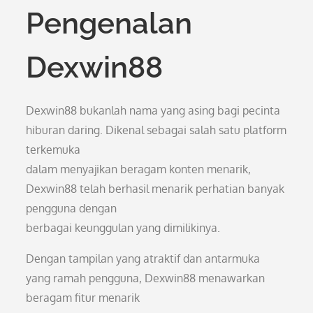
Pengenalan
Dexwin88
Dexwin88 bukanlah nama yang asing bagi pecinta
hiburan daring. Dikenal sebagai salah satu platform
terkemuka
dalam menyajikan beragam konten menarik,
Dexwin88 telah berhasil menarik perhatian banyak
pengguna dengan
berbagai keunggulan yang dimilikinya.
Dengan tampilan yang atraktif dan antarmuka
yang ramah pengguna, Dexwin88 menawarkan
beragam fitur menarik