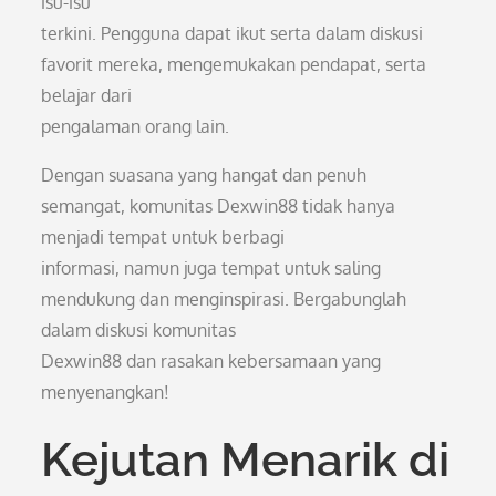
isu-isu
terkini. Pengguna dapat ikut serta dalam diskusi
favorit mereka, mengemukakan pendapat, serta
belajar dari
pengalaman orang lain.
Dengan suasana yang hangat dan penuh
semangat, komunitas Dexwin88 tidak hanya
menjadi tempat untuk berbagi
informasi, namun juga tempat untuk saling
mendukung dan menginspirasi. Bergabunglah
dalam diskusi komunitas
Dexwin88 dan rasakan kebersamaan yang
menyenangkan!
Kejutan Menarik di