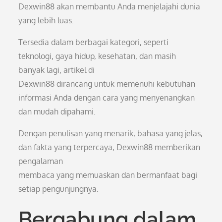
Dexwin88 akan membantu Anda menjelajahi dunia
yang lebih luas.
Tersedia dalam berbagai kategori, seperti
teknologi, gaya hidup, kesehatan, dan masih
banyak lagi, artikel di
Dexwin88 dirancang untuk memenuhi kebutuhan
informasi Anda dengan cara yang menyenangkan
dan mudah dipahami.
Dengan penulisan yang menarik, bahasa yang jelas,
dan fakta yang terpercaya, Dexwin88 memberikan
pengalaman
membaca yang memuaskan dan bermanfaat bagi
setiap pengunjungnya.
Bergabung dalam