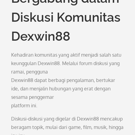
Diskusi Komunitas
Dexwin88
Kehadiran komunitas yang aktif menjadi salah satu
keunggulan Dexwin88. Melalui forum diskusi yang
ramai, pengguna
Dexwin88 dapat berbagi pengalaman, bertukar
ide, dan menjalin hubungan yang erat dengan
sesama penggemar
platform ini.
Diskusi-diskusi yang digelar di Dexwin88 mencakup
beragam topik, mulai dari game, film, musik, hingga