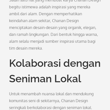
Salah satu hal yang membuat karya Chanan Design
begitu istimewa adalah inspirasi yang mereka
ambil dari alam. Dengan memperhatikan
keindahan alam sekitar, Chanan Design
menciptakan desain-desain yang organik, elegan,
dan ramah lingkungan. Dari bentuk hingga warna,
alam selalu menjadi sumber inspirasi utama bagi
tim desain mereka.
Kolaborasi dengan
Seniman Lokal
Untuk menambah nuansa lokal dan mendukung
komunitas seni di sekitarnya, Chanan Design
seringkali berkolaborasi dengan seniman lokal.