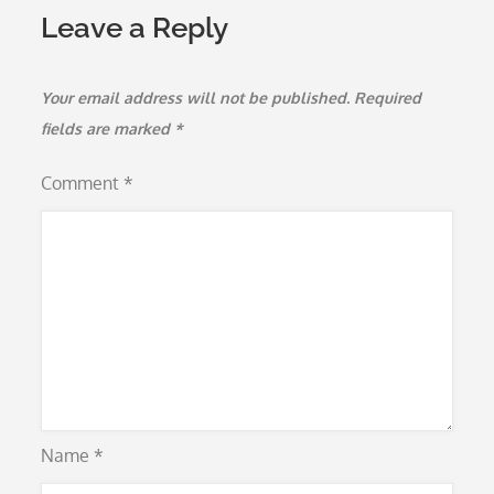
Leave a Reply
Your email address will not be published.
Required
fields are marked
*
Comment
*
Name
*