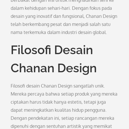
berbakat dengan visi untuk menghadirkan seni ke
dalam kehidupan sehari-hari. Dengan fokus pada
desain yang inovatif dan fungsional, Chanan Design
telah berkembang pesat dan menjadi salah satu
nama terkemuka dalam industri desain global.
Filosofi Desain
Chanan Design
Filosofi desain Chanan Design sangatlah unik.
Mereka percaya bahwa setiap produk yang mereka
ciptakan harus tidak hanya estetis, tetapi juga
dapat meningkatkan kualitas hidup pengguna.
Dengan pendekatan ini, setiap rancangan mereka
dipenuhi dengan sentuhan artistik yang memikat