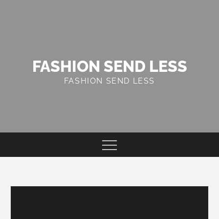
Skip
to
content
FASHION SEND LESS
FASHION SEND LESS