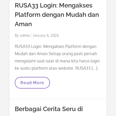
Angka
RUSA33 Login: Mengakses
Platform dengan Mudah dan
Aman
Posted
By
admin
January 6, 2026
on
RUSA33 Login: Mengakses Platform dengan
Mudah dan Aman Setiap orang pasti pernah
mengalami saat-saat di mana kita harus login
ke suatu platform atau website. RUSA33 […]
RUSA33
Read More
Login:
Mengakses
Platform
Dengan
Mudah
Berbagai Cerita Seru di
Dan
Aman