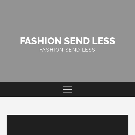
Skip
to
content
FASHION SEND LESS
FASHION SEND LESS