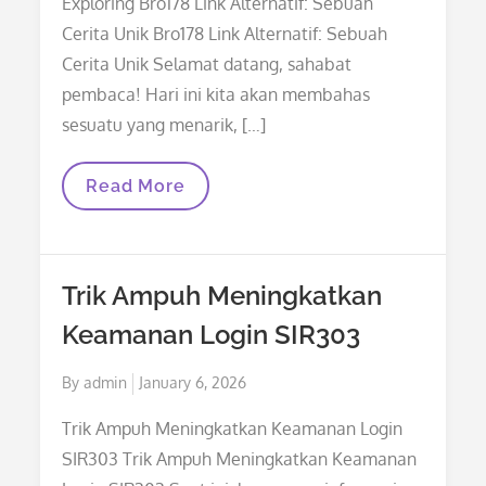
Exploring Bro178 Link Alternatif: Sebuah
Cerita Unik Bro178 Link Alternatif: Sebuah
Cerita Unik Selamat datang, sahabat
pembaca! Hari ini kita akan membahas
sesuatu yang menarik, […]
Bro178
Read More
Link
Alternatif:
Sebuah
Cerita
Unik
Trik Ampuh Meningkatkan
Keamanan Login SIR303
Posted
By
admin
January 6, 2026
on
Trik Ampuh Meningkatkan Keamanan Login
SIR303 Trik Ampuh Meningkatkan Keamanan