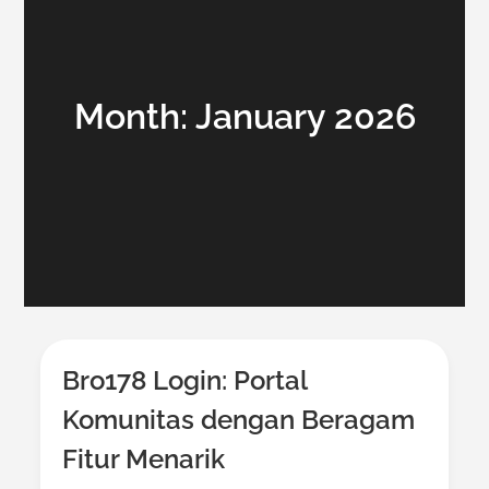
Month:
January 2026
Bro178 Login: Portal
Komunitas dengan Beragam
Fitur Menarik