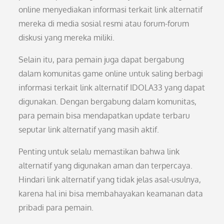
online menyediakan informasi terkait link alternatif
mereka di media sosial resmi atau forum-forum
diskusi yang mereka miliki.
Selain itu, para pemain juga dapat bergabung
dalam komunitas game online untuk saling berbagi
informasi terkait link alternatif IDOLA33 yang dapat
digunakan. Dengan bergabung dalam komunitas,
para pemain bisa mendapatkan update terbaru
seputar link alternatif yang masih aktif.
Penting untuk selalu memastikan bahwa link
alternatif yang digunakan aman dan terpercaya.
Hindari link alternatif yang tidak jelas asal-usulnya,
karena hal ini bisa membahayakan keamanan data
pribadi para pemain.