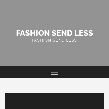
Skip
to
content
FASHION SEND LESS
FASHION SEND LESS