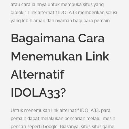
atau cara lainnya untuk membuka situs yang
diblokir. Link alternatif IDOLA33 memberikan solusi
yang lebih aman dan nyaman bagi para pemain.
Bagaimana Cara
Menemukan Link
Alternatif
IDOLA33?
Untuk menemukan link alternatif IDOLA33, para
pemain dapat melakukan pencarian melalui mesin
pencari seperti Google. Biasanya, situs-situs game