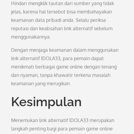
Hindari mengklik tautan dari sumber yang tidak
jelas, karena hal tersebut bisa membahayakan
keamanan data pribadi anda. Selalu periksa
reputasi dan keabsahan link alternatif sebelum
menggunakannya.
Dengan menjaga keamanan dalam menggunakan
link alternatif IDOLA33, para pemain dapat
menikmati berbagai game online dengan tenang
dan nyaman, tanpa khawatir terkena masalah
keamanan yang merugikan.
Kesimpulan
Menemukan link alternatif IDOLA33 merupakan
langkah penting bagi para pemain game online