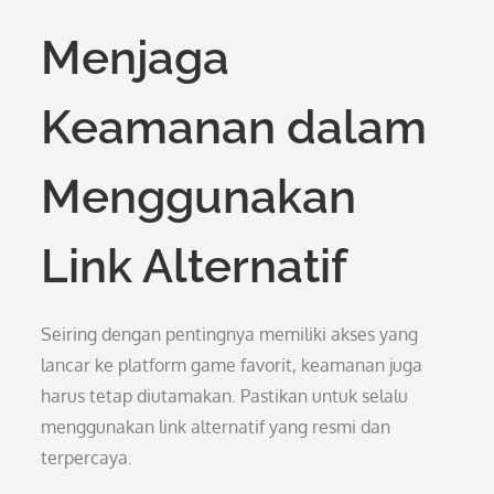
Menjaga
Keamanan dalam
Menggunakan
Link Alternatif
Seiring dengan pentingnya memiliki akses yang
lancar ke platform game favorit, keamanan juga
harus tetap diutamakan. Pastikan untuk selalu
menggunakan link alternatif yang resmi dan
terpercaya.