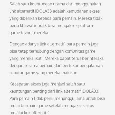
Salah satu keuntungan utama dari menggunakan
link alternatif IDOLA33 adalah kemudahan akses
yang diberikan kepada para pemain. Mereka tidak
perlu khawatir tidak bisa mengakses platform
game favorit mereka.
Dengan adanya link alternatif, para pemain juga
bisa tetap terhubung dengan komunitas game
yang mereka ikuti. Mereka dapat terus berinteraksi
dengan sesama pemain dan bertukar pengalaman
seputar game yang mereka mainkan.
Kecepatan akses juga menjadi salah satu
keuntungan penting dari link alternatif IDOLA33.
Para pemain tidak perlu menunggu lama untuk bisa
mulai bermain game setelah mengakses situs
melalui link alternatif.