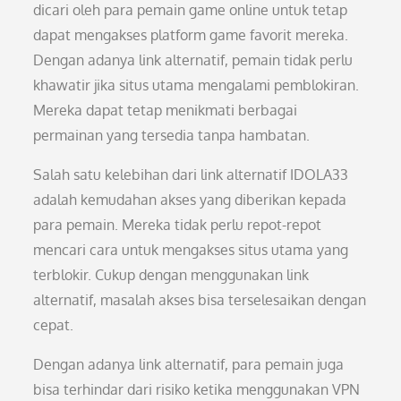
dicari oleh para pemain game online untuk tetap
dapat mengakses platform game favorit mereka.
Dengan adanya link alternatif, pemain tidak perlu
khawatir jika situs utama mengalami pemblokiran.
Mereka dapat tetap menikmati berbagai
permainan yang tersedia tanpa hambatan.
Salah satu kelebihan dari link alternatif IDOLA33
adalah kemudahan akses yang diberikan kepada
para pemain. Mereka tidak perlu repot-repot
mencari cara untuk mengakses situs utama yang
terblokir. Cukup dengan menggunakan link
alternatif, masalah akses bisa terselesaikan dengan
cepat.
Dengan adanya link alternatif, para pemain juga
bisa terhindar dari risiko ketika menggunakan VPN