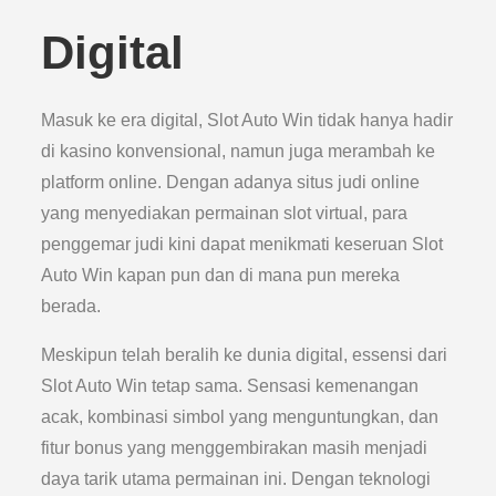
Digital
Masuk ke era digital, Slot Auto Win tidak hanya hadir
di kasino konvensional, namun juga merambah ke
platform online. Dengan adanya situs judi online
yang menyediakan permainan slot virtual, para
penggemar judi kini dapat menikmati keseruan Slot
Auto Win kapan pun dan di mana pun mereka
berada.
Meskipun telah beralih ke dunia digital, essensi dari
Slot Auto Win tetap sama. Sensasi kemenangan
acak, kombinasi simbol yang menguntungkan, dan
fitur bonus yang menggembirakan masih menjadi
daya tarik utama permainan ini. Dengan teknologi