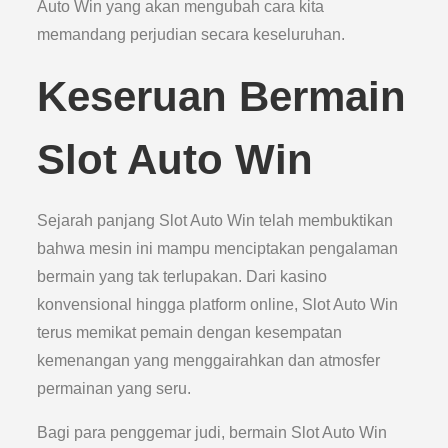
Auto Win yang akan mengubah cara kita
memandang perjudian secara keseluruhan.
Keseruan Bermain
Slot Auto Win
Sejarah panjang Slot Auto Win telah membuktikan
bahwa mesin ini mampu menciptakan pengalaman
bermain yang tak terlupakan. Dari kasino
konvensional hingga platform online, Slot Auto Win
terus memikat pemain dengan kesempatan
kemenangan yang menggairahkan dan atmosfer
permainan yang seru.
Bagi para penggemar judi, bermain Slot Auto Win