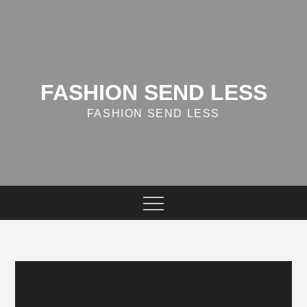
Skip
to
content
FASHION SEND LESS
FASHION SEND LESS