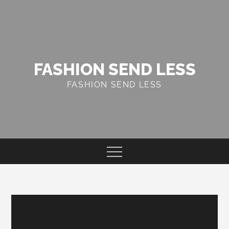
Skip
to
content
FASHION SEND LESS
FASHION SEND LESS