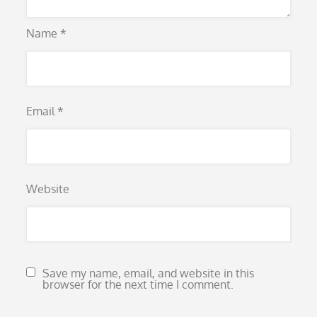
Name
*
Email
*
Website
Save my name, email, and website in this
browser for the next time I comment.