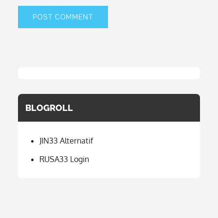
BLOGROLL
JIN33 Alternatif
RUSA33 Login