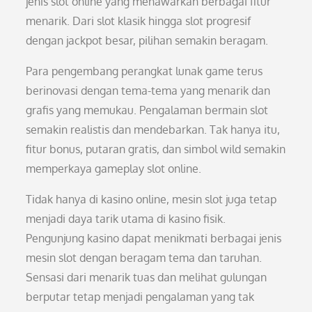
jenis slot online yang menawarkan berbagai fitur
menarik. Dari slot klasik hingga slot progresif
dengan jackpot besar, pilihan semakin beragam.
Para pengembang perangkat lunak game terus
berinovasi dengan tema-tema yang menarik dan
grafis yang memukau. Pengalaman bermain slot
semakin realistis dan mendebarkan. Tak hanya itu,
fitur bonus, putaran gratis, dan simbol wild semakin
memperkaya gameplay slot online.
Tidak hanya di kasino online, mesin slot juga tetap
menjadi daya tarik utama di kasino fisik.
Pengunjung kasino dapat menikmati berbagai jenis
mesin slot dengan beragam tema dan taruhan.
Sensasi dari menarik tuas dan melihat gulungan
berputar tetap menjadi pengalaman yang tak