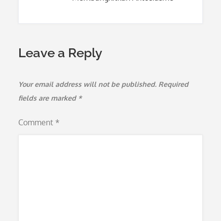
Leave a Reply
Your email address will not be published.
Required
fields are marked
*
Comment
*