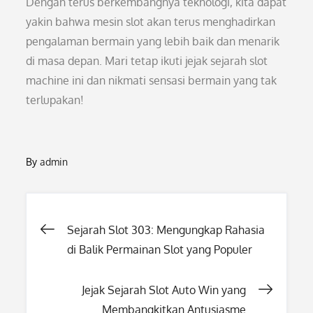
Dengan terus berkembangnya teknologi, kita dapat
yakin bahwa mesin slot akan terus menghadirkan
pengalaman bermain yang lebih baik dan menarik
di masa depan. Mari tetap ikuti jejak sejarah slot
machine ini dan nikmati sensasi bermain yang tak
terlupakan!
By
admin
Post
Sejarah Slot 303: Mengungkap Rahasia
di Balik Permainan Slot yang Populer
navigation
Jejak Sejarah Slot Auto Win yang
Membangkitkan Antusiasme