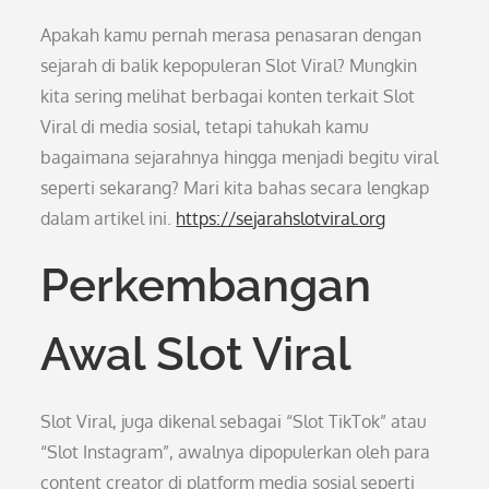
Apakah kamu pernah merasa penasaran dengan
sejarah di balik kepopuleran Slot Viral? Mungkin
kita sering melihat berbagai konten terkait Slot
Viral di media sosial, tetapi tahukah kamu
bagaimana sejarahnya hingga menjadi begitu viral
seperti sekarang? Mari kita bahas secara lengkap
dalam artikel ini.
https://sejarahslotviral.org
Perkembangan
Awal Slot Viral
Slot Viral, juga dikenal sebagai “Slot TikTok” atau
“Slot Instagram”, awalnya dipopulerkan oleh para
content creator di platform media sosial seperti