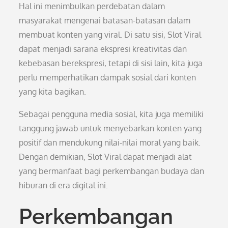
Hal ini menimbulkan perdebatan dalam
masyarakat mengenai batasan-batasan dalam
membuat konten yang viral. Di satu sisi, Slot Viral
dapat menjadi sarana ekspresi kreativitas dan
kebebasan berekspresi, tetapi di sisi lain, kita juga
perlu memperhatikan dampak sosial dari konten
yang kita bagikan.
Sebagai pengguna media sosial, kita juga memiliki
tanggung jawab untuk menyebarkan konten yang
positif dan mendukung nilai-nilai moral yang baik.
Dengan demikian, Slot Viral dapat menjadi alat
yang bermanfaat bagi perkembangan budaya dan
hiburan di era digital ini.
Perkembangan