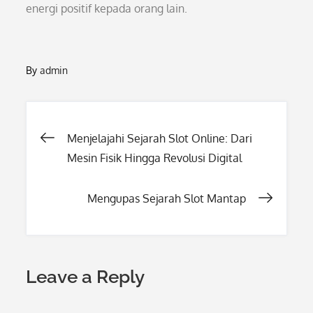
energi positif kepada orang lain.
By
admin
Post
Menjelajahi Sejarah Slot Online: Dari
Mesin Fisik Hingga Revolusi Digital
navigation
Mengupas Sejarah Slot Mantap
Leave a Reply