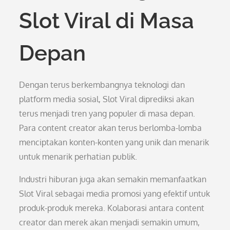
Slot Viral di Masa
Depan
Dengan terus berkembangnya teknologi dan
platform media sosial, Slot Viral diprediksi akan
terus menjadi tren yang populer di masa depan.
Para content creator akan terus berlomba-lomba
menciptakan konten-konten yang unik dan menarik
untuk menarik perhatian publik.
Industri hiburan juga akan semakin memanfaatkan
Slot Viral sebagai media promosi yang efektif untuk
produk-produk mereka. Kolaborasi antara content
creator dan merek akan menjadi semakin umum,