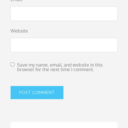
Website
Save my name, email, and website in this
browser for the next time I comment.