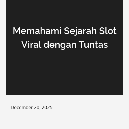
Memahami Sejarah Slot
Viral dengan Tuntas
Posted
December 20, 2025
on