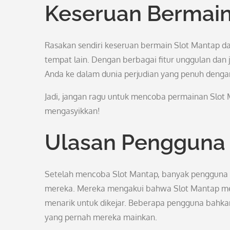
Keseruan Bermain
Rasakan sendiri keseruan bermain Slot Mantap dan
tempat lain. Dengan berbagai fitur unggulan dan
Anda ke dalam dunia perjudian yang penuh denga
Jadi, jangan ragu untuk mencoba permainan Slot Ma
mengasyikkan!
Ulasan Pengguna 
Setelah mencoba Slot Mantap, banyak pengguna 
mereka. Mereka mengakui bahwa Slot Mantap me
menarik untuk dikejar. Beberapa pengguna bahka
yang pernah mereka mainkan.