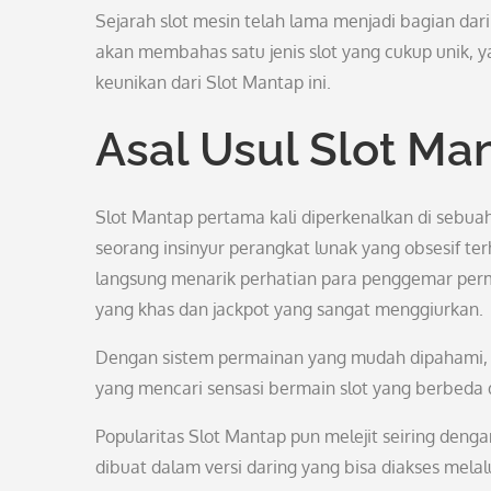
Sejarah slot mesin telah lama menjadi bagian dari
akan membahas satu jenis slot yang cukup unik, y
keunikan dari Slot Mantap ini.
Asal Usul Slot Ma
Slot Mantap pertama kali diperkenalkan di sebuah 
seorang insinyur perangkat lunak yang obsesif te
langsung menarik perhatian para penggemar perma
yang khas dan jackpot yang sangat menggiurkan.
Dengan sistem permainan yang mudah dipahami, S
yang mencari sensasi bermain slot yang berbeda d
Popularitas Slot Mantap pun melejit seiring den
dibuat dalam versi daring yang bisa diakses mela