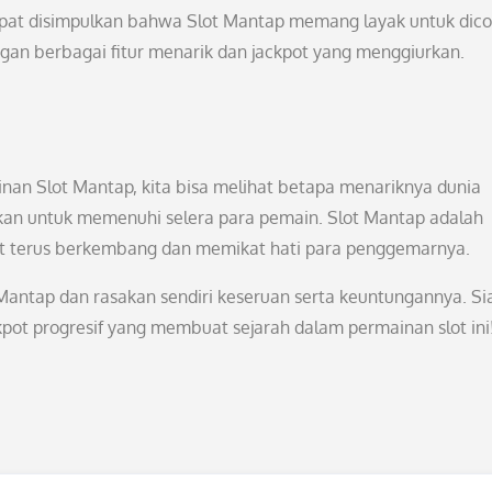
apat disimpulkan bahwa Slot Mantap memang layak untuk dic
gan berbagai fitur menarik dan jackpot yang menggiurkan.
inan Slot Mantap, kita bisa melihat betapa menariknya dunia
kukan untuk memenuhi selera para pemain. Slot Mantap adalah
t terus berkembang dan memikat hati para penggemarnya.
Mantap dan rasakan sendiri keseruan serta keuntungannya. Si
pot progresif yang membuat sejarah dalam permainan slot ini