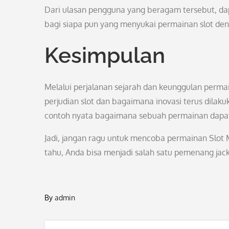
Dari ulasan pengguna yang beragam tersebut, d
bagi siapa pun yang menyukai permainan slot den
Kesimpulan
Melalui perjalanan sejarah dan keunggulan perma
perjudian slot dan bagaimana inovasi terus dila
contoh nyata bagaimana sebuah permainan dapa
Jadi, jangan ragu untuk mencoba permainan Slot 
tahu, Anda bisa menjadi salah satu pemenang jack
By
admin