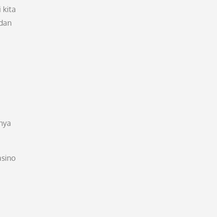
 kita
 dan
snya
asino